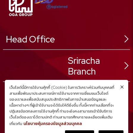
Head Office
546 Sukhonthasawat Rd,
Sriracha
Ladphrao Sub-District,
Ladphrao District,
Branch
Bangkok 10230, Thailand
02 025 8888
Tel :
เว็บไซต์นี้มีการใช้งานคุ้กกี้ (Cookie) ในการวิเคราะห์ร่วมกับบุคคลที่
02 025 8880
Fax :
สามเพื่อพัฒนาประสบการณ์การใช้งานจากการเยี่ยมชมเว็บไซต์
02 025 8889
59/23 Moo.1
Call Center :
ของเราและเพื่อสนับสนุนประสิทธิภาพในการนำเสนอข้อมูลและ
สอบถามเพิ่มเติม คลิก
เนื้อหาต่างๆ ที่ผู้เข้าใช้งานจะได้รับให้ดียิ่งขึ้น ทั้งนี้หากท่านเลือกที่จะ
Nongkam Sub-District,
ปฏิเสธข้อตกลงการใช้งานคุ้กกี้ ท่านจะยังคงสามารถเข้าใช้บริการ
Sriracha District,
เว็บไซต์ของเราได้ตามปกติ ท่านสามารถศึกษารายละเอียดเพิ่มเติม
Chonburi Province
นโยบายคุ้มครองข้อมูลส่วนบุคคล
เกี่ยวกับ
038 320 888
Tel :
Copyright © 2023