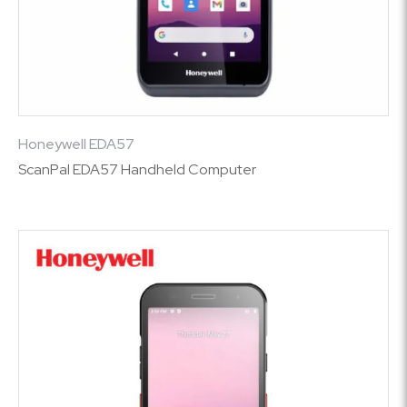
Honeywell EDA57
ScanPal EDA57 Handheld Computer