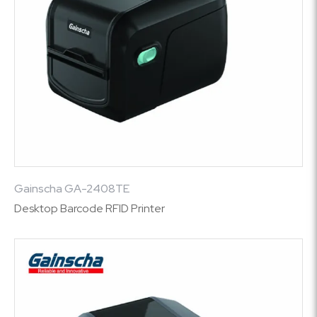
Gainscha GA-2408TE
Desktop Barcode RFID Printer