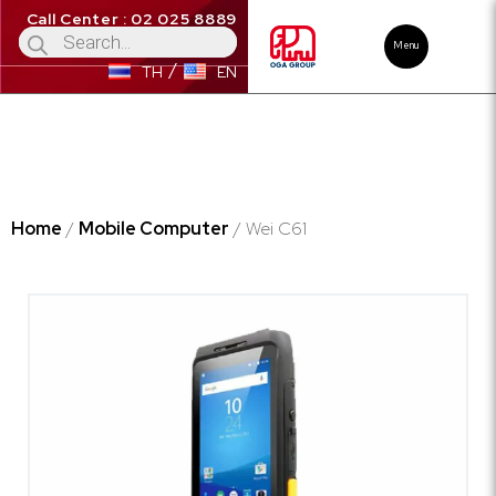
Call Center : 02 025 8889
Menu
TH
EN
Home
/
Mobile Computer
/ Wei C61