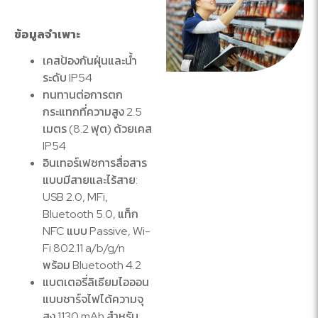
ข้อมูลจำเพาะ
เคสป้องกันฝุ่นและน้ำ
ระดับ IP54
ทนทานต่อการตก
กระแทกที่ความสูง 2.5
เมตร (8.2 ฟุต) ด้วยเคส
IP54
อินเทอร์เฟซการสื่อสาร
แบบมีสายและไร้สาย:
USB 2.0, MFi,
Bluetooth 5.0, แท็ก
NFC แบบ Passive, Wi-
Fi 802.11 a/b/g/n
พร้อม Bluetooth 4.2
แบตเตอรี่ลิเธียมไอออน
แบบชาร์จไฟได้ความจุ
สูง 1130 mAh สำหรับ