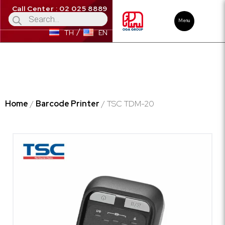
Call Center : 02 025 8889
Menu
TH
EN
Home
/
Barcode Printer
/ TSC TDM-20