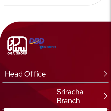
Head Office
546 Sukhonthasawat Rd,
Sriracha
Ladphrao Sub-District,
Ladphrao District,
Branch
Bangkok 10230, Thailand