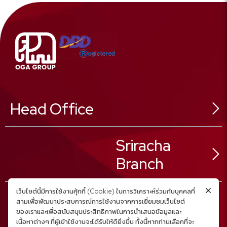
Head Office
546 Sukhonthasawat Rd,
Sriracha
Ladphrao Sub-District,
Ladphrao District,
Branch
Bangkok 10230, Thailand
02 025 8888
Tel :
เว็บไซต์นี้มีการใช้งานคุ้กกี้ (Cookie) ในการวิเคราะห์ร่วมกับบุคคลที่
02 025 8880
Fax :
สามเพื่อพัฒนาประสบการณ์การใช้งานจากการเยี่ยมชมเว็บไซต์
02 025 8889
ของเราและเพื่อสนับสนุนประสิทธิภาพในการนำเสนอข้อมูลและ
59/23 Moo.1
Call Center :
สอบถามเพิ่มเติม คลิก
เนื้อหาต่างๆ ที่ผู้เข้าใช้งานจะได้รับให้ดียิ่งขึ้น ทั้งนี้หากท่านเลือกที่จะ
Nongkam Sub-District,