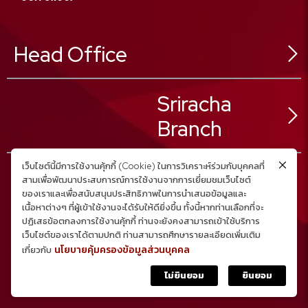
Head Office
546 Sukhonthasawat Rd,
Sriracha
Ladphrao Sub-District,
Ladphrao District,
Branch
Bangkok 10230, Thailand
02 025 8888
Tel :
เว็บไซต์นี้มีการใช้งานคุ้กกี้ (Cookie) ในการวิเคราะห์ร่วมกับบุคคลที่
02 025 8880
Fax :
สามเพื่อพัฒนาประสบการณ์การใช้งานจากการเยี่ยมชมเว็บไซต์
02 025 8889
59/23 Moo.1
ของเราและเพื่อสนับสนุนประสิทธิภาพในการนำเสนอข้อมูลและ
Call Center :
สอบถามเพิ่มเติม คลิก
เนื้อหาต่างๆ ที่ผู้เข้าใช้งานจะได้รับให้ดียิ่งขึ้น ทั้งนี้หากท่านเลือกที่จะ
Nongkam Sub-District,
ปฏิเสธข้อตกลงการใช้งานคุ้กกี้ ท่านจะยังคงสามารถเข้าใช้บริการ
Sriracha District,
เว็บไซต์ของเราได้ตามปกติ ท่านสามารถศึกษารายละเอียดเพิ่มเติม
Chonburi Province
นโยบายคุ้มครองข้อมูลส่วนบุคคล
เกี่ยวกับ
038 320 888
Tel :
Copyright © 2023
ไม่ยินยอม
ยินยอม
038 320 887
Fax :
All rights reserved.