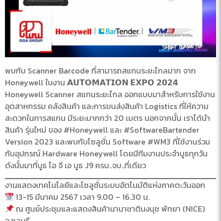
พบกับ Scanner Barcode ที่สามารถสแกนระยะไกลมาก จาก
Honeywell ในงาน 𝗔𝗨𝗧𝗢𝗠𝗔𝗧𝗜𝗢𝗡 𝗘𝗫𝗣𝗢 𝟮𝟬𝟮𝟰
Honeywell Scanner สแกนระยะไกล ออกแบบมาสำหรับการใช้งาน
อุตสาหกรรม คลังสินค้า และการขนส่งสินค้า Logistics ที่ให้ความ
สะดวกในการสแกน มีระยะมากกว่า 20 เมตร นอกจากนั้น เราได้นำ
สินค้า รุ่นใหม่ ของ #Honeywell และ #SoftwareBartender
Version 2023 และพบกับโซลูชั่น Software #WM3 ที่ใช้งานร่วม
กับอุปกรณ์ Hardware Honeywell โดยมีทีมงานประจำบูธทุกวัน
ดังนั้นมาที่บูธ โอ จี เอ บูธ J9 ครบ..จบ..ที่เดียว
งานแสดงเทคโนโลยีและโซลูชั่นระบบอัตโนมัติแห่งภาคตะวันออก
13-15 มีนาคม 2567 เวลา 9.00 – 16.30 น.
ณ ศูนย์ประชุมและแสดงสินค้านานาชาตินงนุช พัทยา (NICE)
จ.ชลบุรี